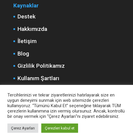
Kaynaklar
Destek
Hakkımızda
İletişim
Blog
Gizlilik Politikamız
Kullanım Şartları
Teslimat ve İade
Tercihlerinizi ve tekrar ziyaretlerinizi hatırlayarak size en
uygun deneyimi sunmak için web sitemizde çerezleri
Mesafeli Satış Sözleşmesi
kullanıyoruz. “Tümünü Kabul Et” seçeneğine tıklayarak TÜM
çerezlerin kullanımına izin vermiş olursunuz. Ancak, kontrollü
bir onay vermek için "Çerez Ayarları"nı ziyaret edebilirsiniz.
Çerez Ayarları
Çerezleri kabul et