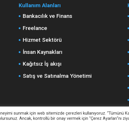
Kullanım Alanları
Bankacılık ve Finans
Freelance
Hizmet Sektörü
İnsan Kaynakları
Kağıtsız İş akışı
Satış ve Satınalma Yönetimi
n deneyimi sunmak için web sitemizde çerezleri kullanıyoruz. “Tümünü K
lursunuz. Ancak, kontrollü bir onay vermek için "Çerez Ayarları"nı ziy