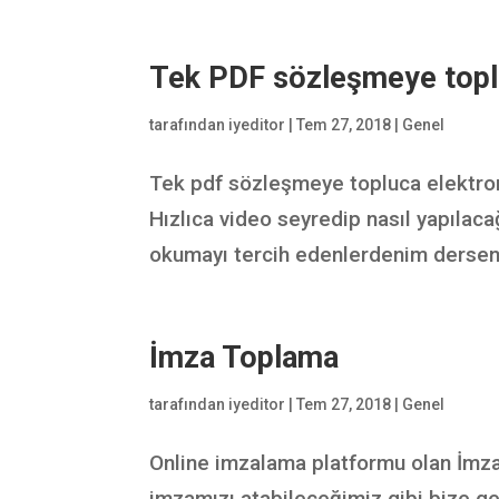
Tek PDF sözleşmeye topl
tarafından
iyeditor
|
Tem 27, 2018
|
Genel
Tek pdf sözleşmeye topluca elektron
Hızlıca video seyredip nasıl yapılaca
okumayı tercih edenlerdenim derseniz
İmza Toplama
tarafından
iyeditor
|
Tem 27, 2018
|
Genel
Online imzalama platformu olan İmzay
imzamızı atabileceğimiz gibi bize ge