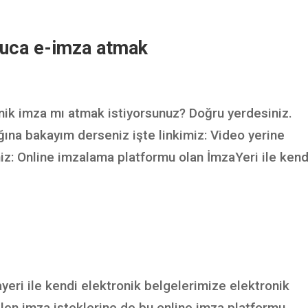
uca e-imza atmak
ik imza mı atmak istiyorsunuz? Doğru yerdesiniz.
ğına bakayım derseniz işte linkimiz: Video yerine
: Online imzalama platformu olan İmzaYeri ile kendi
eri ile kendi elektronik belgelerimize elektronik
len imza isteklerine de bu online imza platformu