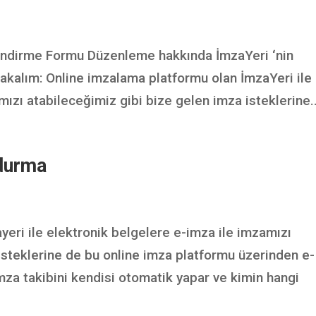
lendirme Formu Düzenleme hakkında İmzaYeri ‘nin
 bakalım: Online imzalama platformu olan İmzaYeri ile
ızı atabileceğimiz gibi bize gelen imza isteklerine..
ldurma
eri ile elektronik belgelere e-imza ile imzamızı
isteklerine de bu online imza platformu üzerinden e-
mza takibini kendisi otomatik yapar ve kimin hangi