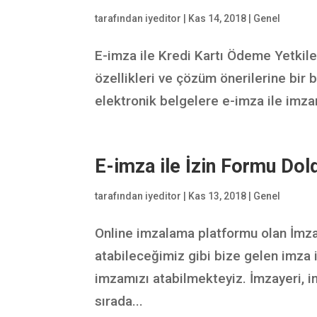
tarafından
iyeditor
|
Kas 14, 2018
|
Genel
E-imza ile Kredi Kartı Ödeme Yetki
özellikleri ve çözüm önerilerine bir
elektronik belgelere e-imza ile imzam
E-imza ile İzin Formu Do
tarafından
iyeditor
|
Kas 13, 2018
|
Genel
Online imzalama platformu olan İmzay
atabileceğimiz gibi bize gelen imza 
imzamızı atabilmekteyiz. İmzayeri, i
sırada...