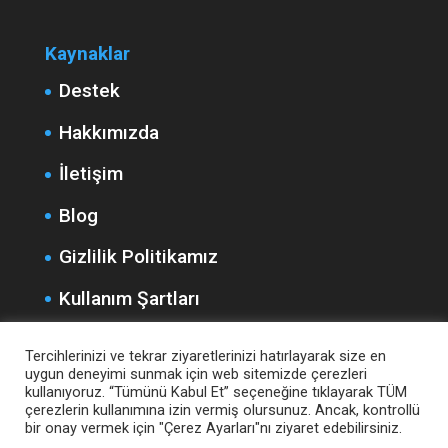
Kaynaklar
Destek
Hakkımızda
İletişim
Blog
Gizlilik Politikamız
Kullanım Şartları
Teslimat ve İade
Tercihlerinizi ve tekrar ziyaretlerinizi hatırlayarak size en
uygun deneyimi sunmak için web sitemizde çerezleri
Mesafeli Satış Sözleşmesi
kullanıyoruz. “Tümünü Kabul Et” seçeneğine tıklayarak TÜM
çerezlerin kullanımına izin vermiş olursunuz. Ancak, kontrollü
bir onay vermek için "Çerez Ayarları"nı ziyaret edebilirsiniz.